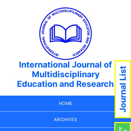
International Journal of
Journal List
Multidisciplinary
Education and Research
HOME
ARCHIVES