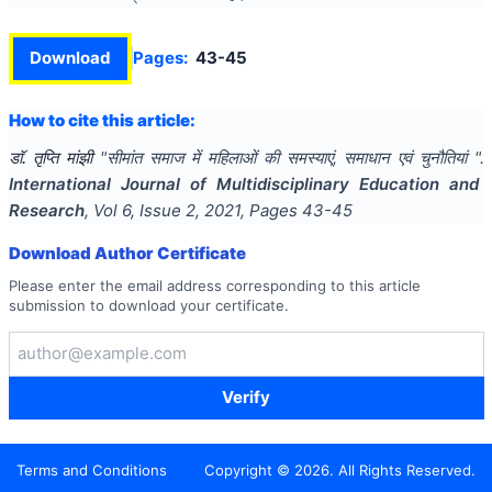
Download
Pages:
43-45
How to cite this article:
डाॅ. तृप्ति मांझी
"
सीमांत समाज में महिलाओं की समस्याएं, समाधान एवं चुनौतियां
".
International Journal of Multidisciplinary Education and
Research
, Vol
6
, Issue
2
,
2021
, Pages
43-45
Download Author Certificate
Please enter the email address corresponding to this article
submission to download your certificate.
Verify
Terms and Conditions
Copyright ©
2026
. All Rights Reserved.